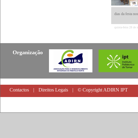
dias da festa no
quinta-feira 28 de
Organização
Contactos
|
Direitos Legais
|
© Copyright ADIRN IPT