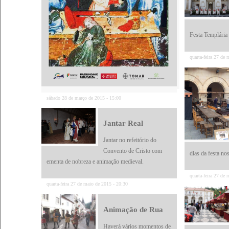
Festa Templária 
quarta-feira 27 de
sábado 28 de março de 2015 - 15:00
Jantar Real
Jantar no refeitório do
Convento de Cristo com
dias da festa no
ementa de nobreza e animação medieval.
quarta-feira 27 de
quarta-feira 27 de maio de 2015 - 20:30
Animação de Rua
Haverá vários momentos de